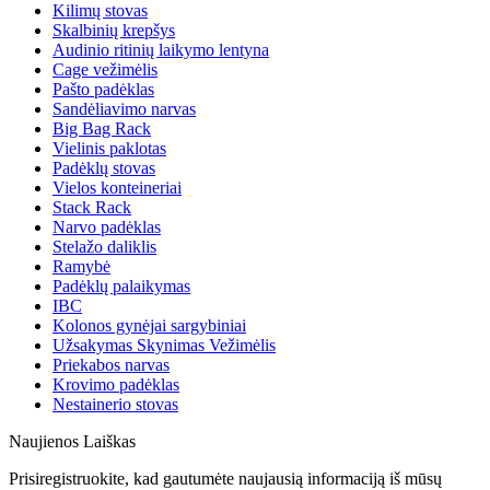
Kilimų stovas
Skalbinių krepšys
Audinio ritinių laikymo lentyna
Cage vežimėlis
Pašto padėklas
Sandėliavimo narvas
Big Bag Rack
Vielinis paklotas
Padėklų stovas
Vielos konteineriai
Stack Rack
Narvo padėklas
Stelažo daliklis
Ramybė
Padėklų palaikymas
IBC
Kolonos gynėjai sargybiniai
Užsakymas Skynimas Vežimėlis
Priekabos narvas
Krovimo padėklas
Nestainerio stovas
Naujienos Laiškas
Prisiregistruokite, kad gautumėte naujausią informaciją iš mūsų