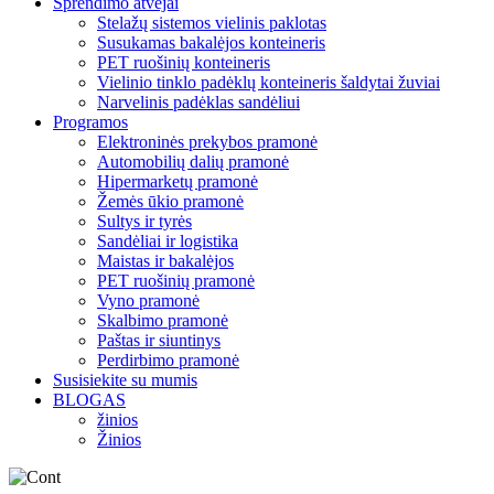
Sprendimo atvejai
Stelažų sistemos vielinis paklotas
Susukamas bakalėjos konteineris
PET ruošinių konteineris
Vielinio tinklo padėklų konteineris šaldytai žuviai
Narvelinis padėklas sandėliui
Programos
Elektroninės prekybos pramonė
Automobilių dalių pramonė
Hipermarketų pramonė
Žemės ūkio pramonė
Sultys ir tyrės
Sandėliai ir logistika
Maistas ir bakalėjos
PET ruošinių pramonė
Vyno pramonė
Skalbimo pramonė
Paštas ir siuntinys
Perdirbimo pramonė
Susisiekite su mumis
BLOGAS
žinios
Žinios