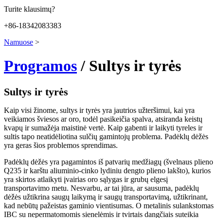
Turite klausimų?
+86-18342083383
Namuose
>
Programos
/ Sultys ir tyrės
Sultys ir tyrės
Kaip visi žinome, sultys ir tyrės yra jautrios užteršimui, kai yra
veikiamos šviesos ar oro, todėl pasikeičia spalva, atsiranda keistų
kvapų ir sumažėja maistinė vertė. Kaip gabenti ir laikyti tyreles ir
sultis tapo neatidėliotina sulčių gamintojų problema. Padėklų dėžės
yra geras šios problemos sprendimas.
Padėklų dėžės yra pagamintos iš patvarių medžiagų (švelnaus plieno
Q235 ir karštu aliuminio-cinko lydiniu dengto plieno lakšto), kurios
yra skirtos atlaikyti įvairias oro sąlygas ir grubų elgesį
transportavimo metu. Nesvarbu, ar tai jūra, ar sausuma, padėklų
dėžės užtikrina saugų laikymą ir saugų transportavimą, užtikrinant,
kad nebūtų pažeistas gaminio vientisumas. O metalinis sulankstomas
IBC su nepermatomomis sienelėmis ir tvirtais dangčiais suteikia