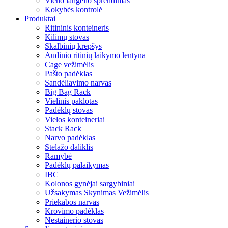
Vieno langelio sprendimas
Kokybės kontrolė
Produktai
Ritininis konteineris
Kilimų stovas
Skalbinių krepšys
Audinio ritinių laikymo lentyna
Cage vežimėlis
Pašto padėklas
Sandėliavimo narvas
Big Bag Rack
Vielinis paklotas
Padėklų stovas
Vielos konteineriai
Stack Rack
Narvo padėklas
Stelažo daliklis
Ramybė
Padėklų palaikymas
IBC
Kolonos gynėjai sargybiniai
Užsakymas Skynimas Vežimėlis
Priekabos narvas
Krovimo padėklas
Nestainerio stovas