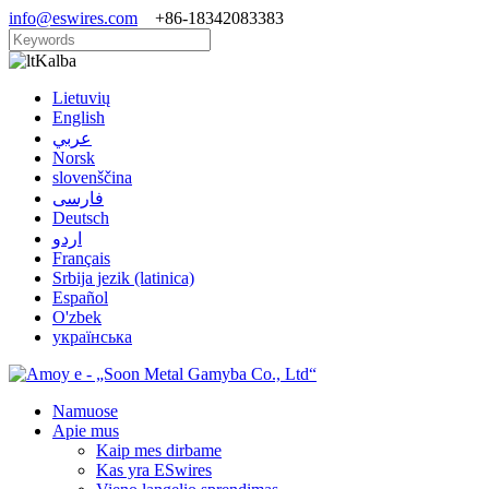
info@eswires.com
+86-18342083383
Kalba
Lietuvių
English
عربي
Norsk
slovenščina
فارسی
Deutsch
اردو
Français
Srbija jezik (latinica)
Español
O'zbek
українська
Namuose
Apie mus
Kaip mes dirbame
Kas yra ESwires