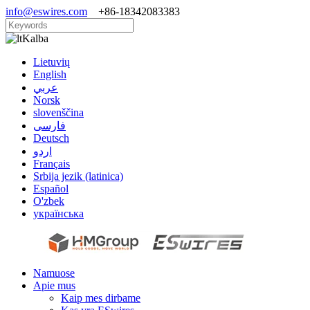
info@eswires.com
+86-18342083383
Kalba
Lietuvių
English
عربي
Norsk
slovenščina
فارسی
Deutsch
اردو
Français
Srbija jezik (latinica)
Español
O'zbek
українська
Namuose
Apie mus
Kaip mes dirbame