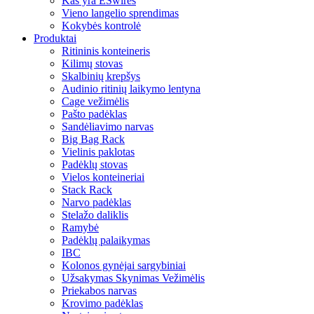
Kas yra ESwires
Vieno langelio sprendimas
Kokybės kontrolė
Produktai
Ritininis konteineris
Kilimų stovas
Skalbinių krepšys
Audinio ritinių laikymo lentyna
Cage vežimėlis
Pašto padėklas
Sandėliavimo narvas
Big Bag Rack
Vielinis paklotas
Padėklų stovas
Vielos konteineriai
Stack Rack
Narvo padėklas
Stelažo daliklis
Ramybė
Padėklų palaikymas
IBC
Kolonos gynėjai sargybiniai
Užsakymas Skynimas Vežimėlis
Priekabos narvas
Krovimo padėklas