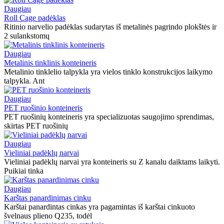
Daugiau
Roll Cage padėklas
Ritinio narvelio padėklas sudarytas iš metalinės pagrindo plokštės ir
2 sulankstomų
Daugiau
Metalinis tinklinis konteineris
Metalinio tinklelio talpykla yra vielos tinklo konstrukcijos laikymo
talpykla. Ant
Daugiau
PET ruošinio konteineris
PET ruošinių konteineris yra specializuotas saugojimo sprendimas,
skirtas PET ruošinių
Daugiau
Vieliniai padėklų narvai
Vieliniai padėklų narvai yra konteineris su Z kanalu daiktams laikyti.
Puikiai tinka
Daugiau
Karštas panardinimas cinku
Karštai panardintas cinkas yra pagamintas iš karštai cinkuoto
švelnaus plieno Q235, todėl