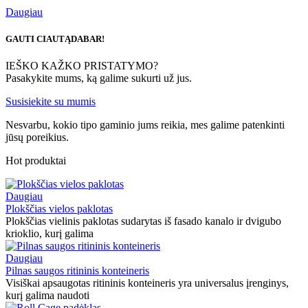
Daugiau
GAUTI CIAUTĄ
DABAR!
IEŠKO KAŽKO PRISTATYMO?
Pasakykite mums, ką galime sukurti už jus.
Susisiekite su mumis
Nesvarbu, kokio tipo gaminio jums reikia, mes galime patenkinti
jūsų poreikius.
Hot produktai
Daugiau
Plokščias vielos paklotas
Plokščias vielinis paklotas sudarytas iš fasado kanalo ir dvigubo
krioklio, kurį galima
Daugiau
Pilnas saugos ritininis konteineris
Visiškai apsaugotas ritininis konteineris yra universalus įrenginys,
kurį galima naudoti