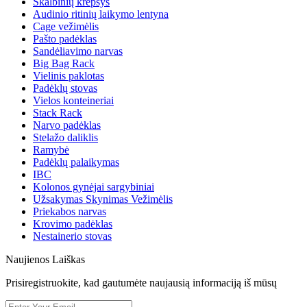
Skalbinių krepšys
Audinio ritinių laikymo lentyna
Cage vežimėlis
Pašto padėklas
Sandėliavimo narvas
Big Bag Rack
Vielinis paklotas
Padėklų stovas
Vielos konteineriai
Stack Rack
Narvo padėklas
Stelažo daliklis
Ramybė
Padėklų palaikymas
IBC
Kolonos gynėjai sargybiniai
Užsakymas Skynimas Vežimėlis
Priekabos narvas
Krovimo padėklas
Nestainerio stovas
Naujienos Laiškas
Prisiregistruokite, kad gautumėte naujausią informaciją iš mūsų