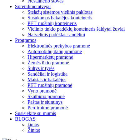
Nestainerio stovas
Sprendimo atvejai
Stelažų sistemos vielinis paklotas
Susukamas bakalėjos konteineris
PET ruošinių konteineris
Vielinio tinklo padėklų konteineris šaldytai žuviai
Narvelinis padėklas sandėliui
Programos
Elektroninės prekybos pramonė
Automobilių dalių pramonė
Hipermarketų pramonė
Žemės ūkio pramonė
Sultys ir tyrės
Sandėliai ir logistika
Maistas ir bakalėjos
PET ruošinių pramonė
Vyno pramonė
Skalbimo pramonė
Paštas ir siuntinys
Perdirbimo pramonė
Susisiekite su mumis
BLOGAS
žinios
Žinios